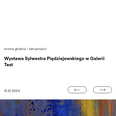
Przejdź do wyszukiwarki
Przejdź do treści
strona główna
/
aktualności
Wystawa Sylwestra Piędziejewskiego w Galerii
Test
WYSTAWA ARKA
15.10.2024
IAŁAŃ ARTYSTYCZNYCH W PIOTRKOWIE TRYBUNALSKIM