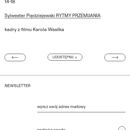
14-18
Sylwester Piędziejewski RYTMY PRZEMIJANIA
kadry z filmu Karola Wasilka
WYSTAWA ARKA
UDOSTĘPNIJ
TRYBUNALSKIM
NEWSLETTER
wpisz swój adres mailowy
podpisz zgodę