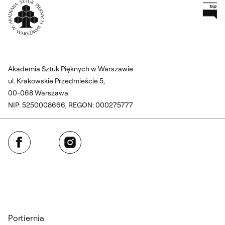
Pr
Wróć na Stronę Główną
Akademia Sztuk Pięknych w Warszawie
ul. Krakowskie Przedmieście 5,
00-068 Warszawa
NIP: 5250008666, REGON: 000275777
Facebook
Instagram
Portiernia