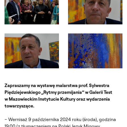
Otwórz okno dialogowe, slajd numer: 3
Otwórz okno dialogowe, slajd nu
Otwórz okno dialogowe, slajd numer: 5
Otwórz okno dialogowe, slajd nu
Zapraszamy na wystawę malarstwa prof. Sylwestra
Piędziejewskiego „Rytmy przemijania” w Galerii Test
w Mazowieckim Instytucie Kultury oraz wydarzenia
towarzyszące.
– Wernisaż 9 października 2024 roku (środa), godzina
19:00 (z tłumaczeniem na Polski Język Migowy,