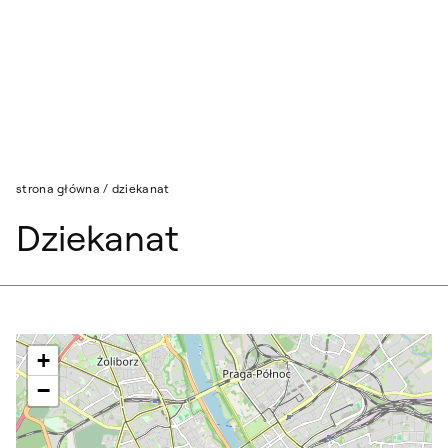
Przejdź do wyszukiwarki
Przejdź do treści
strona główna
/
dziekanat
Dziekanat
+
−