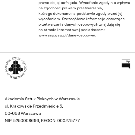
prawo do jej cofnięcia. Wycofanie zgody nie wpływa
na zgodność prawem przetwarzania,
którego dokonano na podstawie zgody przed jej
wycofaniem. Szczegółowe informacje dotyczące
przetwarzania danych osobowych znajdują się
na stronie internetowej pod adresem:
www.asp.waw.pl/dane-osobowe/.
Pr
Wróć na Stronę Główną
Akademia Sztuk Pięknych w Warszawie
ul. Krakowskie Przedmieście 5,
00-068 Warszawa
NIP: 5250008666, REGON: 000275777