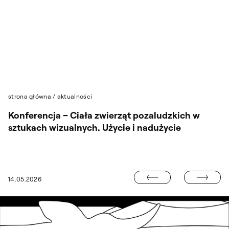
Przejdź do wyszukiwarki
Przejdź do treści
strona główna
/
aktualności
Konferencja – Ciała zwierząt pozaludzkich w
sztukach wizualnych. Użycie i nadużycie
PAULINA SNO
14.05.2026
6. KONKURS IM. W. FANGORA ROZSTRZYGNIĘTY