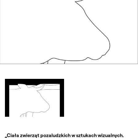
Otwórz okno dialogowe, slajd numer: 1
„Ciała zwierząt pozaludzkich w sztukach wizualnych.