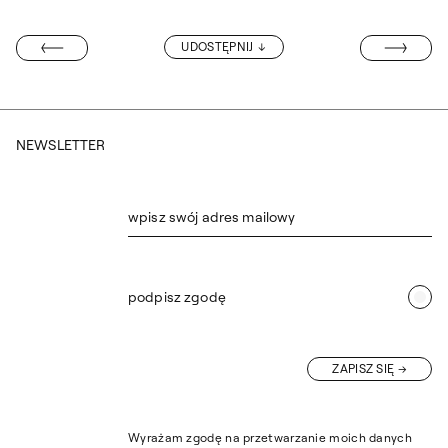
PAULINA SNO
UDOSTĘPNIJ
OZSTRZYGNIĘTY
NEWSLETTER
wpisz swój adres mailowy
podpisz zgodę
ZAPISZ SIĘ
Wyrażam zgodę na przetwarzanie moich danych